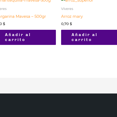
eres
Víveres
rgarina Mavesa – 500gr
Arroz mary
70
$
0,70
$
Añadir al
Añadir al
carrito
carrito