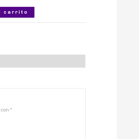
l carrito
s con
*