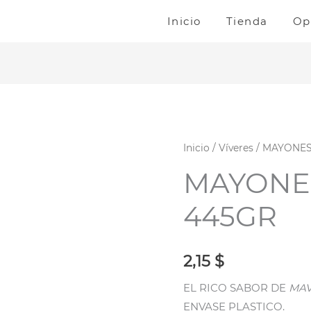
Inicio
Tienda
Op
MAYONESA
Inicio
/
Víveres
/ MAYONES
MAVESA
MAYONE
445GR
cantidad
445GR
2,15
$
EL RICO SABOR DE
MAV
ENVASE PLASTICO.