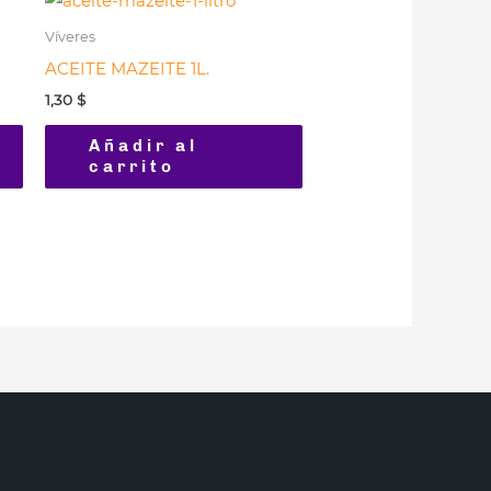
Víveres
ACEITE MAZEITE 1L.
1,30
$
Añadir al
carrito