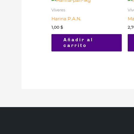
Víveres
Vív
Harina P.A.N.
Ma
1,00
$
2,
Añadir al
carrito