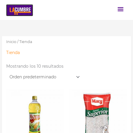
Ir
Me
al
pri
contenido
Inicio
/ Tienda
Tienda
Mostrando los 10 resultados