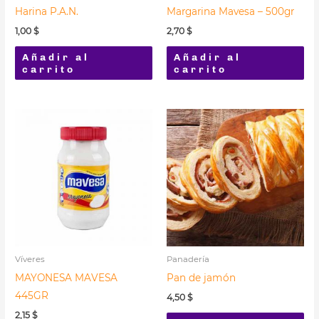
Harina P.A.N.
Margarina Mavesa – 500gr
1,00
$
2,70
$
Añadir al
Añadir al
carrito
carrito
Víveres
Panadería
MAYONESA MAVESA
Pan de jamón
445GR
4,50
$
2,15
$